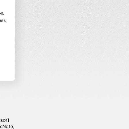
on,
ess
osoft
neNote,