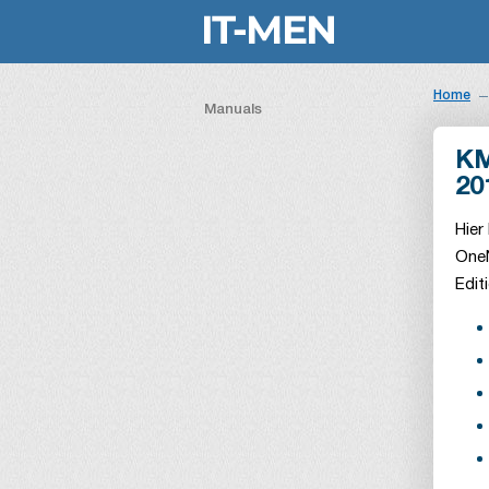
Home
Manuals
KM
20
Hier
OneN
Edit