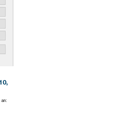
0,
 an: