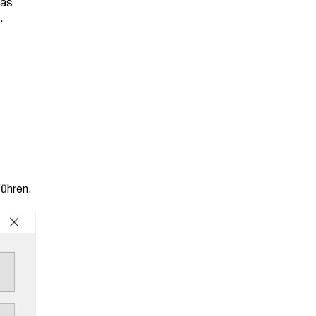
das
.
ühren.