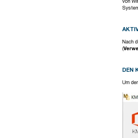
von Wi
System 
AKTI
Nach d
(
Verwe
DEN 
Um den