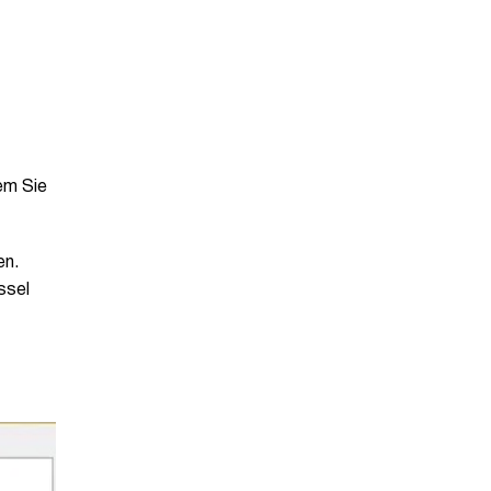
em Sie
en.
ssel