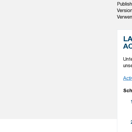
Publish
Versio
Verwen
L
A
Unte
unse
Acti
Sch