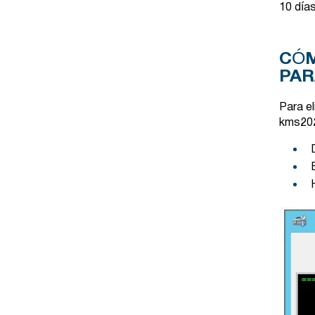
10 días
CÓM
PAR
Para el
kms202