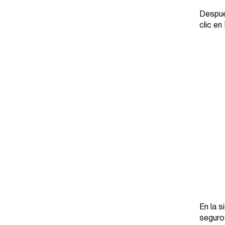
Después
clic e
En la s
seguro