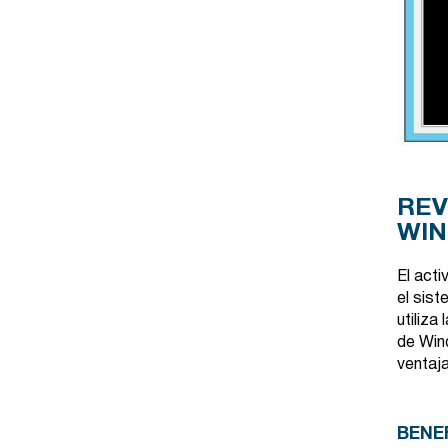
REV
WIN
El act
el sis
utiliza
de Win
ventaja
BENE