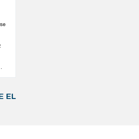
 se
z
1
.
E EL