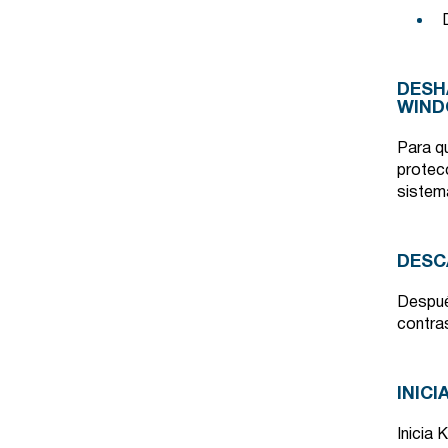
DESH
WIND
Para q
protecc
sistem
DESC
Despué
contra
INIC
Inicia