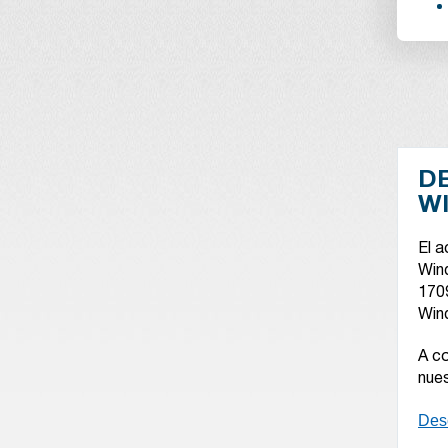
D
W
El 
Win
1709
Win
A c
nues
Des