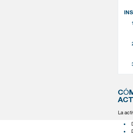
IN
CÓM
ACT
La act