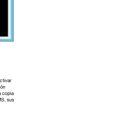
ctivar
ión
a copia
MS, sus