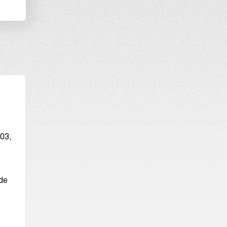
03,
de