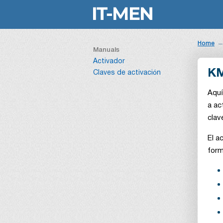
Home
Manuals
Activador
KM
Claves de activación
Aquí
a ac
clav
El a
form