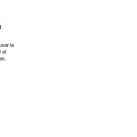
N
usar la
 el
as.