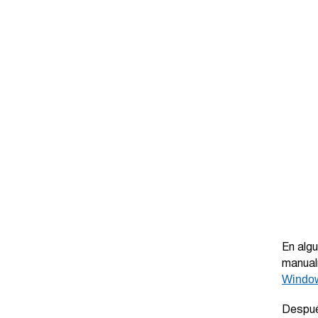
En algu
manualm
Windo
Despué