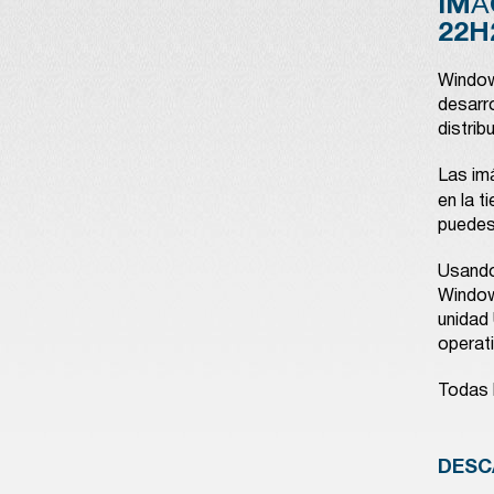
IMÁ
22H
Windows
desarr
distrib
Las im
en la 
puedes
Usando 
Window
unidad 
operat
Todas 
DESC