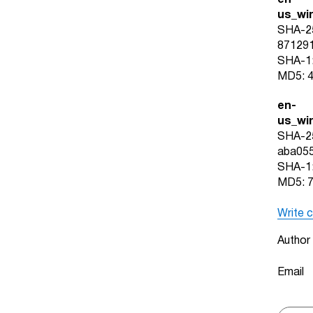
en-
us_wi
SHA-2
87129
SHA-1
MD5: 
en-
us_wi
SHA-2
aba05
SHA-1
MD5: 
Write 
Author
Email