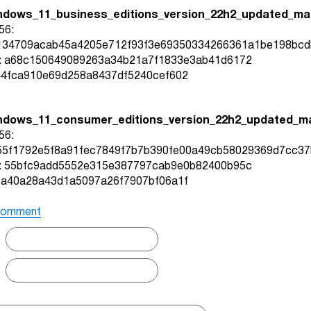
ndows_11_business_editions_version_22h2_updated_ma
56:
134709acab45a4205e712f93f3e69350334266361a1be198bcd
: a68c150649089263a34b21a7f1833e3ab41d6172
44fca910e69d258a8437df5240cef602
ndows_11_consumer_editions_version_22h2_updated_ma
56:
55f1792e5f8a91fec7849f7b7b390fe00a49cb58029369d7cc37
: 55bfc9add5552e315e387797cab9e0b82400b95c
7a40a28a43d1a5097a26f7907bf06a1f
comment