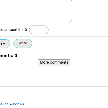
the amount 8 + 5
ents:
0
More comments
inal de Windows