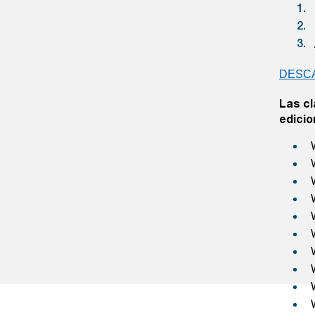
DESC
Las cl
edicio