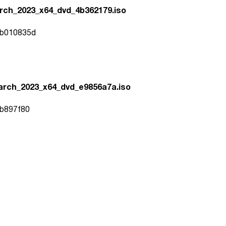
rch_2023_x64_dvd_4b362179.iso
b010835d
rch_2023_x64_dvd_e9856a7a.iso
b897f80