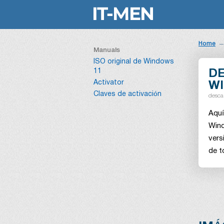
Home
Manuals
ISO original de Windows
11
D
Activator
WI
Claves de activación
desca
Aquí
Wind
vers
de t