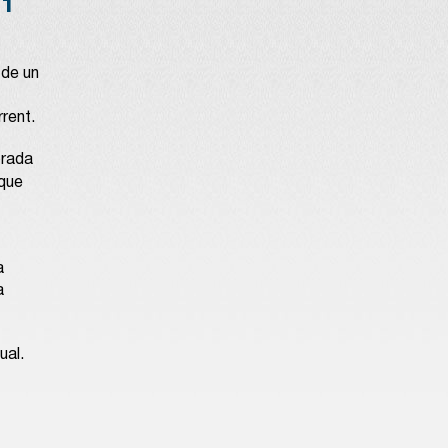
1
 de un
rent.
prada
 que
a
a
ual.